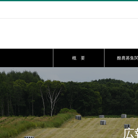
概 要
酪農募集
広