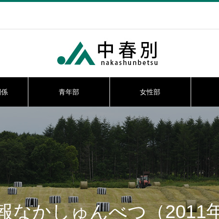
関係
青年部
女性部
報なかしゅんべつ（2011