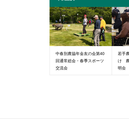
中春別農協年金友の会第40
若手
回通常総会・春季スポーツ
け 
交流会
明会