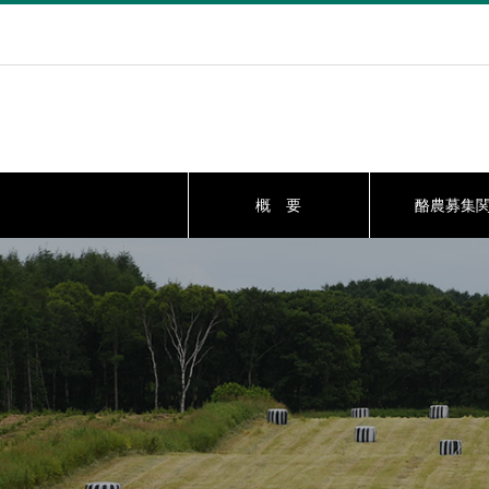
概 要
酪農募集